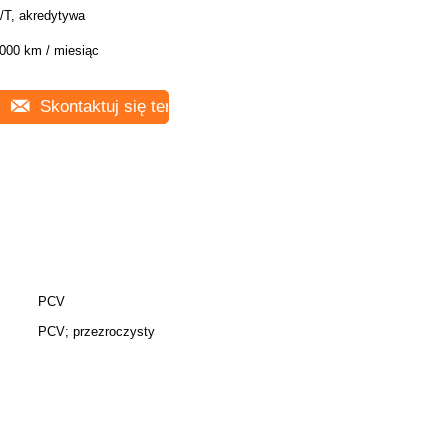
/T, akredytywa
000 km / miesiąc
Skontaktuj się teraz
PCV
PCV; przezroczysty