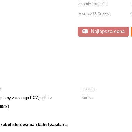
Zasady płatności:
T
Możliwość Supply:
1
Najlepsza cena
ź
Izolacja:
trzny z szarego PCV; oplot z
Kurtka:
 85%)
kabel sterowania i kabel zasilania
,