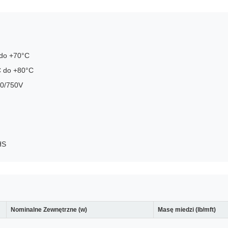
 do +70°C
C do +80°C
50/750V
HS
Nominalne Zewnętrzne (w)
Masę miedzi (lb/mft)