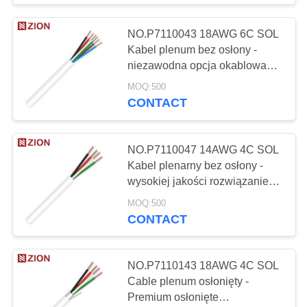
Przemysłowy kabel
NO.P7110043 18AWG 6C SOL
sterujący
Kabel plenum bez osłony -
niezawodna opcja okablowania
dla Twoich potrzeb
MOQ:500
CONTACT
20
NO.P7110047 14AWG 4C SOL
Kabel plenarny bez osłony -
wysokiej jakości rozwiązanie
materiał kabla
okablowe dla wymagających
MOQ:500
zastosowań
CONTACT
NO.P7110143 18AWG 4C SOL
Cable plenum osłonięty -
96
Premium osłonięte