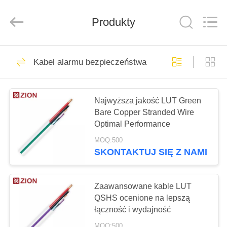
ZION
COMMUNICATION
CO.,
Produkty
LTD.
All
Rights
Reserved.
DOM
516
Kabel alarmu bezpieczeństwa
System
PRODUKTY
światłowodowy
Najwyższa jakość LUT Green
Bare Copper Stranded Wire
O
Optimal Performance
NAS
MOQ:500
SKONTAKTUJ SIĘ Z NAMI
38
WYCIECZKA
PO
Zaawansowane kable LUT
Światłowód
FABRYCE
QSHS ocenione na lepszą
łączność i wydajność
MOQ:500