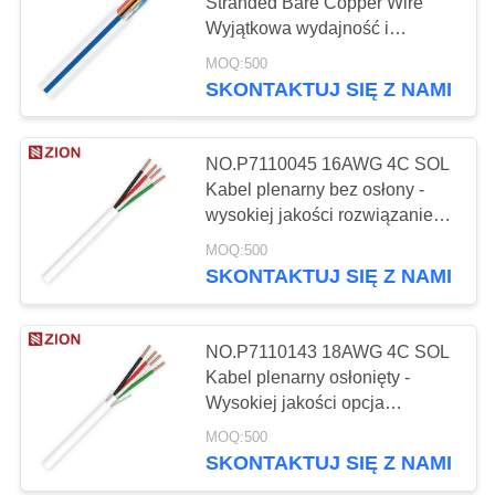
PRIVACY
Stranded Bare Copper Wire
Wyjątkowa wydajność i
POLICY
niezawodność
MOQ:500
132
SKONTAKTUJ SIĘ Z NAMI
Kabel
koncentryczny
NO.P7110045 16AWG 4C SOL
Kabel plenarny bez osłony -
CCTV
wysokiej jakości rozwiązanie
okablowe dla Twoich projektów
MOQ:500
SKONTAKTUJ SIĘ Z NAMI
146
Kabel
NO.P7110143 18AWG 4C SOL
Kabel plenarny osłonięty -
koncentryczny
Wysokiej jakości opcja
okablowania osłoniętego
CATV
MOQ:500
SKONTAKTUJ SIĘ Z NAMI