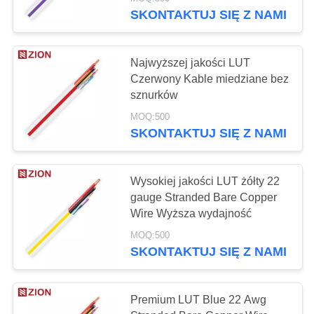
KONTROLA
SKONTAKTUJ SIĘ Z NAMI
JAKOŚCI
66
Najwyższej jakości LUT
SKONTAKTUJ
Czerwony Kable miedziane bez
Okablowanie
SIĘ
sznurków
strukturalne miedzi
Z
MOQ:500
SKONTAKTUJ SIĘ Z NAMI
NAMI
POPROSIĆ
Wysokiej jakości LUT żółty 22
gauge Stranded Bare Copper
O
54
Wire Wyższa wydajność
WYCENĘ
Kabel
MOQ:500
SKONTAKTUJ SIĘ Z NAMI
koncentryczny 50
SITEMAP
Ohm
Premium LUT Blue 22 Awg