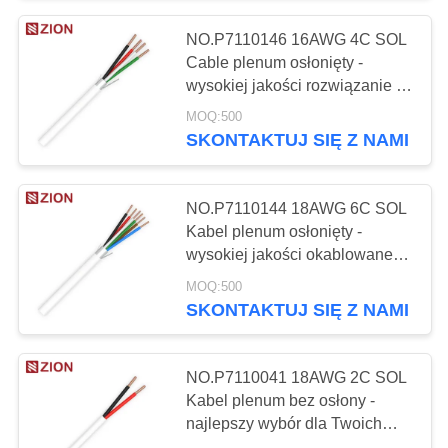
NO.P7110146 16AWG 4C SOL
30
Cable plenum osłonięty -
Transceivery
wysokiej jakości rozwiązanie o
zasłoniętej okablowaniu z
MOQ:500
światłowodowe
wieloma przewodnikami
SKONTAKTUJ SIĘ Z NAMI
NO.P7110144 18AWG 6C SOL
Kabel plenum osłonięty -
wysokiej jakości okablowane
105
okablowanie z dodatkowymi
MOQ:500
przewodnikami
SKONTAKTUJ SIĘ Z NAMI
Szafka i stojak
NO.P7110041 18AWG 2C SOL
Kabel plenum bez osłony -
najlepszy wybór dla Twoich
potrzeb w zakresie