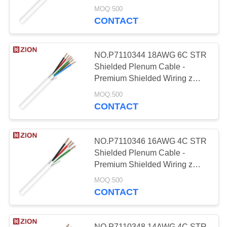
okablowanie dla wyższej
Wyposażenie
MOQ:500
wydajności
CONTACT
kablowe ADSS
NO.P7110344 18AWG 6C STR
Shielded Plenum Cable -
Premium Shielded Wiring z
sześcioma przewodnikami
MOQ:500
43
CONTACT
Kable zasilające
niskiego napięcia
NO.P7110346 16AWG 4C STR
Shielded Plenum Cable -
Premium Shielded Wiring z
czterema przewodnikami dla
MOQ:500
16AWG
CONTACT
74
NO.P7110348 14AWG 4C STR