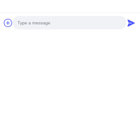
Kabel alarmowy
bezpieczeństwa Ekranowany 2-
żyłowy żyłowy miedziany
przewód do kontroli dostępu
MOQ:20 KM
CONTACT
Photo
Bezpieczeństwo Alarm
Video Call
antywłamaniowy 4 żyły Kabel
Audio Call
głośnikowy z żyłą ekranowaną i
przewodem sterującym
MOQ:20 KM
CONTACT
6-żyłowy kabel alarmowy Kabel
zgodny z RoHS PVC do
systemu domofonowego