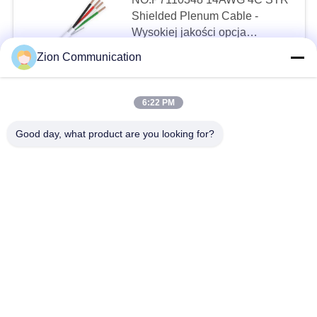
MPO MTP
Shielded Plenum Cable -
Wysokiej jakości opcja
zasilanej okablowania z
MOQ:500
Zion Communication
czterema przewodnikami dla
CONTACT
14AWG
6:22 PM
NO.P7110346 16AWG 4C STR
17
Good day, what product are you looking for?
Shielded Plenum Cable -
przewód patch
Premium Shielded Wiring z
czterema przewodnikami dla
MOQ:500
Ethernet
16AWG
CONTACT
17AWG 3-żyłowy kabel Mylar 3
X (48/0,16 mm miedzi)
Bezpieczeństwo
MOQ:20 km
CONTACT