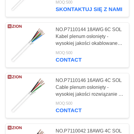
MOQ:500
okablowania
SKONTAKTUJ SIĘ Z NAMI
112
Kabel sieciowy LAN
NO.P7110144 18AWG 6C SOL
Kabel plenum osłonięty -
wysokiej jakości okablowane
okablowanie z dodatkowymi
MOQ:500
przewodnikami
CONTACT
51
NO.P7110146 16AWG 4C SOL
Cable plenum osłonięty -
Kabel ognioodporny
wysokiej jakości rozwiązanie o
zasłoniętej okablowaniu z
MOQ:500
wieloma przewodnikami
CONTACT
NO.P7110042 18AWG 4C SOL