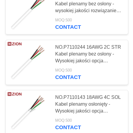
Kabel plenarny bez osłony -
37
wysokiej jakości rozwiązanie
Kabel alarmu
przewodowe
MOQ:500
bezpieczeństwa
CONTACT
NO.P7110244 16AWG 2C STR
Kabel plenarny bez osłony -
Wysokiej jakości opcja
okablowania bez osłony
110
MOQ:500
CONTACT
Kabel audio i wideo
NO.P7110143 18AWG 4C SOL
Kabel plenarny osłonięty -
Wysokiej jakości opcja
okablowania osłoniętego
MOQ:500
CONTACT
33