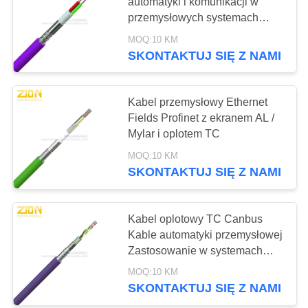
PRIVACY
automatyki i komunikacji w
przemysłowych systemach
POLICY
magistrali polowych
MOQ:10 KM
132
SKONTAKTUJ SIĘ Z NAMI
Kabel
koncentryczny
Kabel przemysłowy Ethernet
Fields Profinet z ekranem AL /
CCTV
Mylar i oplotem TC
MOQ:10 KM
SKONTAKTUJ SIĘ Z NAMI
146
Kabel
Kabel oplotowy TC Canbus
Kable automatyki przemysłowej
koncentryczny
Zastosowanie w systemach
magistrali
CATV
MOQ:10 KM
SKONTAKTUJ SIĘ Z NAMI