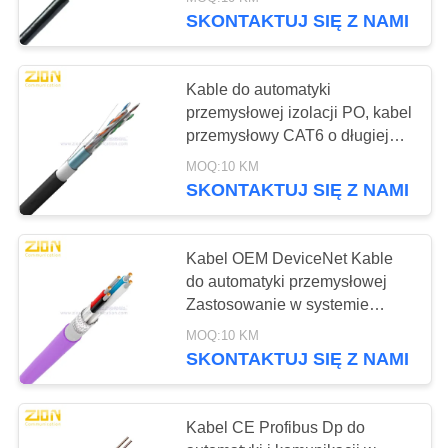
KONTROLA
SKONTAKTUJ SIĘ Z NAMI
JAKOŚCI
66
Kable do automatyki
SKONTAKTUJ
przemysłowej izolacji PO, kabel
Okablowanie
SIĘ
przemysłowy CAT6 o długiej
żywotności
strukturalne miedzi
Z
MOQ:10 KM
SKONTAKTUJ SIĘ Z NAMI
NAMI
POPROSIĆ
Kabel OEM DeviceNet Kable
do automatyki przemysłowej
O
54
Zastosowanie w systemie
WYCENĘ
magistrali DeviceNet
Kabel
MOQ:10 KM
SKONTAKTUJ SIĘ Z NAMI
koncentryczny 50
SITEMAP
Ohm
Kabel CE Profibus Dp do