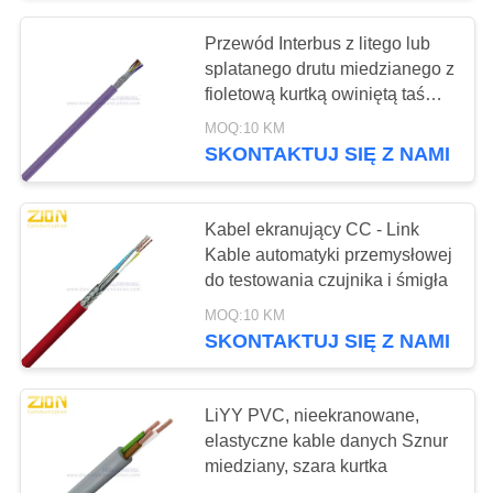
Przewód Interbus z litego lub
30
splatanego drutu miedzianego z
Transceivery
fioletową kurtką owiniętą taśmą
dla zwierząt domowych
MOQ:10 KM
światłowodowe
SKONTAKTUJ SIĘ Z NAMI
Kabel ekranujący CC - Link
Kable automatyki przemysłowej
do testowania czujnika i śmigła
105
MOQ:10 KM
SKONTAKTUJ SIĘ Z NAMI
Szafka i stojak
LiYY PVC, nieekranowane,
elastyczne kable danych Sznur
miedziany, szara kurtka