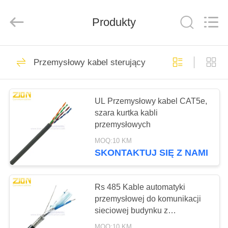
ZION
COMMUNICATION
CO.,
Produkty
LTD.
All
Rights
Reserved.
DOM
516
Przemysłowy kabel sterujący
System
PRODUKTY
światłowodowy
UL Przemysłowy kabel CAT5e,
szara kurtka kabli
O
przemysłowych
NAS
MOQ:10 KM
SKONTAKTUJ SIĘ Z NAMI
38
WYCIECZKA
PO
Rs 485 Kable automatyki
Światłowód
FABRYCE
przemysłowej do komunikacji
sieciowej budynku z
samokontrolą
MOQ:10 KM