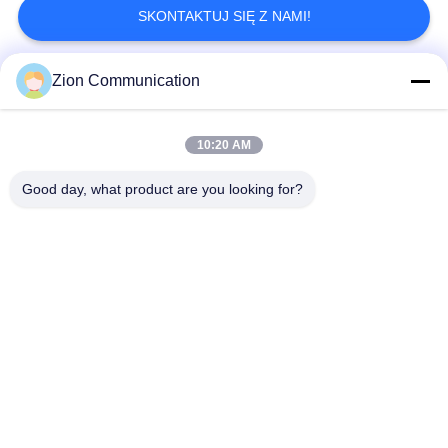
SKONTAKTUJ SIĘ Z NAMI!
Zion Communication
popularne kategorie
Wszystko
10:20 AM
System Światłowodowy
Światłowód
Good day, what product are you looking for?
Okablowanie Strukturalne Miedzi
Kabel Koncentryczny 50 Ohm
Kabel Koncentryczny CCTV
Kabel Koncentryczny CATV
Transceivery Światłowodowe
Szafka I Stojak
Subskrybować