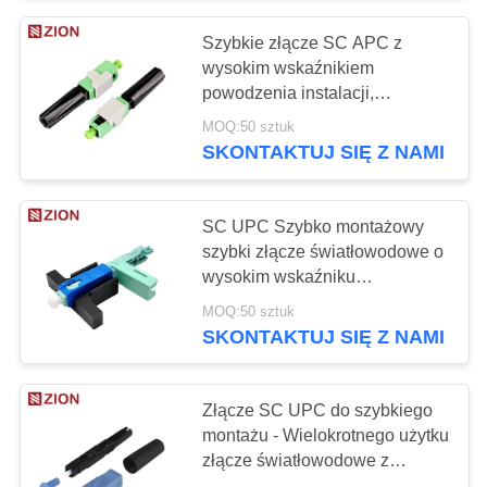
światłowodową
Szybkie złącze SC APC z
wysokim wskaźnikiem
powodzenia instalacji,
wielokrotnego użytku i
MOQ:50 sztuk
wbudowaną strukturą
SKONTAKTUJ SIĘ Z NAMI
światłowodową dla FTTH i
trudnych warunków
SC UPC Szybko montażowy
szybki złącze światłowodowe o
wysokim wskaźniku
pomyślności instalacji i
MOQ:50 sztuk
projektowaniu wielokrotnego
SKONTAKTUJ SIĘ Z NAMI
użytkowania
Złącze SC UPC do szybkiego
montażu - Wielokrotnego użytku
złącze światłowodowe z
wysokim wskaźnikiem