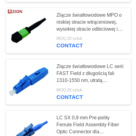
Złącze światłowodowe MPO o
niskiej stracie wtrąceniowej,
wysokiej stracie odbiciowej i
szerokim zakresie temperatur
MOQ:20 sztuk
pracy
CONTACT
Złącze światłowodowe LC serii
FAST Field z długością fali
1310-1550 nm, utratą
wstawienia ≤ 0,3 dB i utratą
MOQ:20 sztuk
zwrotu ≥ 55 dB
CONTACT
LC SX 0,9 mm Pre-polity
Ferrule Field Assembly Fiber
Optic Connector dla