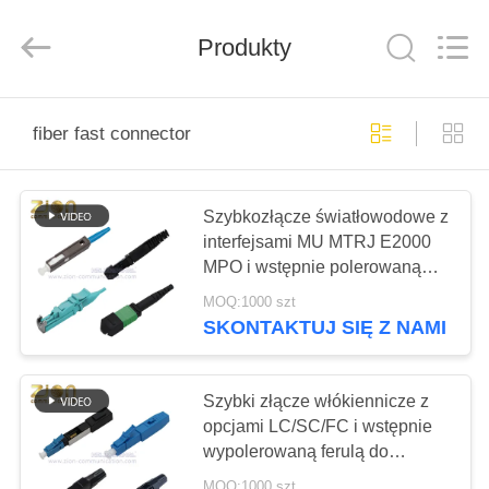
ZION
COMMUNICATION
CO.,
Produkty
LTD.
All
Rights
Reserved.
DOM
fiber fast connector
PRODUKTY
Szybkozłącze światłowodowe z
interfejsami MU MTRJ E2000
O
MPO i wstępnie polerowaną
NAS
tuleją do montażu w terenie
MOQ:1000 szt
SKONTAKTUJ SIĘ Z NAMI
WYCIECZKA
PO
Szybki złącze włókiennicze z
FABRYCE
opcjami LC/SC/FC i wstępnie
wypolerowaną ferulą do
montażu pola FAST
MOQ:1000 szt