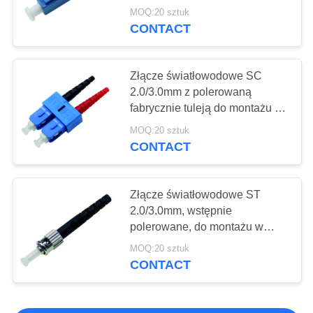
zastosowań optycznych patch
MOQ:20 sztuk
CONTACT
Złącze światłowodowe SC
2.0/3.0mm z polerowaną
fabrycznie tuleją do montażu w
terenie, dla długości fal 1310-
MOQ:20 sztuk
1550 nm
CONTACT
Złącze światłowodowe ST
2.0/3.0mm, wstępnie
polerowane, do montażu w
terenie, dla długości fal 1310-
MOQ:20 sztuk
1550nm
CONTACT