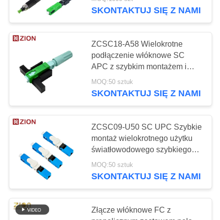
KONTROLA
SKONTAKTUJ SIĘ Z NAMI
JAKOŚCI
ZCSC18-A58 Wielokrotne
SKONTAKTUJ
podłączenie włóknowe SC
SIĘ
APC z szybkim montażem i
wysokim wskaźnikiem sukcesu
Z
MOQ:50 sztuk
instalacji dla FTTH
SKONTAKTUJ SIĘ Z NAMI
NAMI
POPROSIĆ
ZCSC09-U50 SC UPC Szybkie
montaż wielokrotnego użytku
O
światłowodowego szybkiego
WYCENĘ
złącza z wysokim wskaźnikiem
MOQ:50 sztuk
sukcesu instalacji
SKONTAKTUJ SIĘ Z NAMI
SITEMAP
Złącze włóknowe FC z