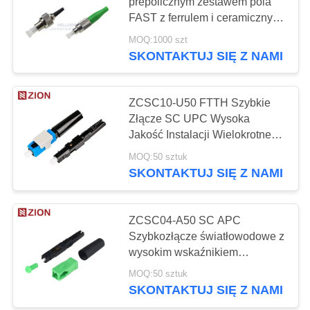
PRIVACY
prepolicznym zestawem pola
FAST z ferrulem i ceramicznym
POLICY
SM UPC do niezawodnych
MOQ:1000 szt
połączeń światłowodowych
SKONTAKTUJ SIĘ Z NAMI
ZCSC10-U50 FTTH Szybkie
Złącze SC UPC Wysoka
Jakość Instalacji Wielokrotnego
Użytku Wbudowana Struktura
MOQ:50 sztuk
Światłowodowa Szybki Montaż
SKONTAKTUJ SIĘ Z NAMI
Złącza
ZCSC04-A50 SC APC
Szybkozłącze światłowodowe z
wysokim wskaźnikiem
powodzenia instalacji,
MOQ:50 sztuk
wielokrotnego użytku i
SKONTAKTUJ SIĘ Z NAMI
wbudowaną strukturą