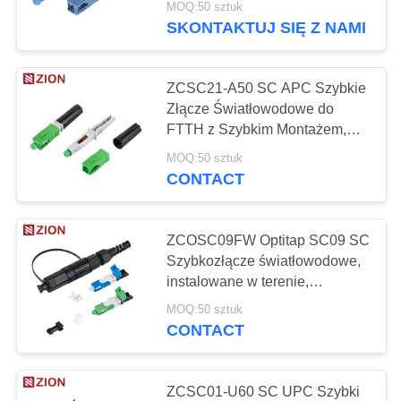
MOQ:50 sztuk
powodzenia instalacji i
SKONTAKTUJ SIĘ Z NAMI
wbudowaną strukturą
światłowodową
ZCSC21-A50 SC APC Szybkie
Złącze Światłowodowe do
FTTH z Szybkim Montażem,
Wielokrotnego Użytku i
MOQ:50 sztuk
Wysokim Wskaźnikiem
CONTACT
Powodzenia Instalacji
ZCOSC09FW Optitap SC09 SC
Szybkozłącze światłowodowe,
instalowane w terenie,
wodoszczelne IP68 z niską
MOQ:50 sztuk
stratą wtrąceniową
CONTACT
ZCSC01-U60 SC UPC Szybki