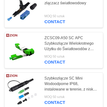
złączacz światłowodowy
MOQ:50 sztuk
CONTACT
ZCSC09-A50 SC APC
Szybkozłącze Wielokrotnego
Użytku do Światłowodów z
Wysokim Wskaźnikiem
MOQ:50 sztuk
Powodzenia Instalacji
CONTACT
Szybkozłącze SC Mini
Wodoodporne IP68,
instalowane w terenie, z niską
stratą wtrąceniową do
MOQ:50 sztuk
zastosowań zewnętrznych
CONTACT
FTTH