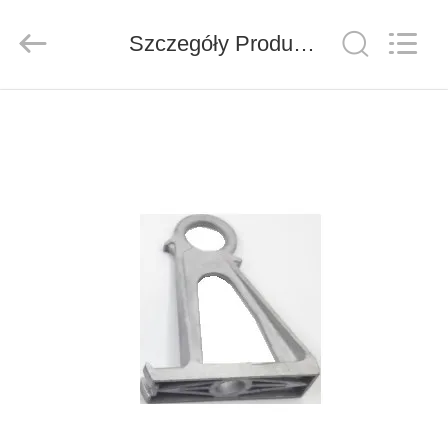
ZION
COMMUNICATION
CO.,
Szczegóły Produktu
LTD.
All
Rights
Reserved.
DOM
PRODUKTY
O
NAS
WYCIECZKA
PO
FABRYCE