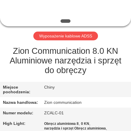
KONTROLA
JAKOŚCI
SKONTAKTUJ
Wyposażenie kablowe ADSS
SIĘ
Z
Zion Communication 8.0 KN
NAMI
Aluminiowe narzędzia i sprzęt
do obręczy
POPROSIĆ
O
Miejsce
Chiny
pochodzenia:
WYCENĘ
Nazwa handlowa:
Zion communication
Numer modelu:
ZCALC-01
SITEMAP
High Light:
,
,
Obręcz aluminiowa 8
0 KN
,
narzędzia i sprzęt Obręcz aluminiowa