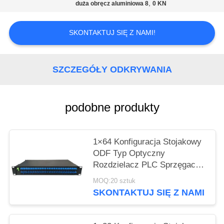
PRIVACY
,
duża obręcz aluminiowa 8
0 KN
POLICY
SKONTAKTUJ SIĘ Z NAMI!
SZCZEGÓŁY ODKRYWANIA
podobne produkty
1×64 Konfiguracja Stojakowy
ODF Typ Optyczny
Rozdzielacz PLC Sprzęgacz
Światłowodowy z Adapterami
MOQ:20 sztuk
Światłowodowymi SC
SKONTAKTUJ SIĘ Z NAMI