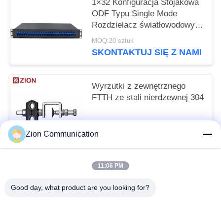
1×32 Konfiguracja Stojakowa
ODF Typu Single Mode
Rozdzielacz światłowodowy
PLC z adapterami
MOQ:20 sztuk
światłowodowymi SC
SKONTAKTUJ SIĘ Z NAMI
Wyrzutki z zewnętrznego
FTTH ze stali nierdzewnej 304
MOQ:500
Zion Communication
SKONTAKTUJ SIĘ Z NAMI
11:06 PM
popularne kategorie
Wszystko
Good day, what product are you looking for?
System Światłowodowy
Światłowód