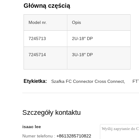
Główną częścią
Model nr.
Opis
7245713
2U-18″ DP
7245714
3U-18″ DP
Etykietka:
Szafka FC Connector Cross Connect
,
FT
Szczegóły kontaktu
isaac lee
Numer telefonu :
+8613285710822