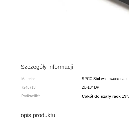
Szczegóły informacji
Materiał:
SPCC Stal walcowana na z
7245713:
2U-18″ DP
Podkreślić:
Cokół do szafy rack 19''
opis produktu