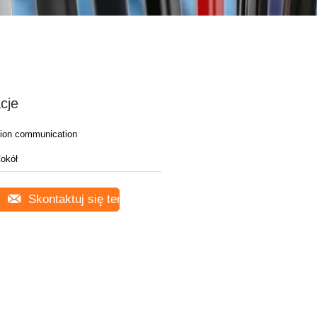
cje
ion communication
okół
Skontaktuj się teraz