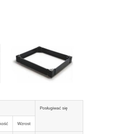
Posługiwać się
kość
Wzrost