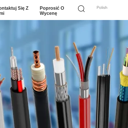
Polish
ntaktuj Się Z
Poprosić O
mi
Wycenę