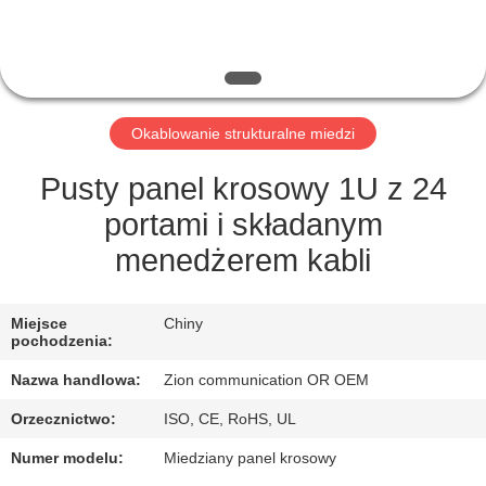
KONTROLA
JAKOŚCI
SKONTAKTUJ
Okablowanie strukturalne miedzi
SIĘ
Z
Pusty panel krosowy 1U z 24
NAMI
portami i składanym
menedżerem kabli
POPROSIĆ
O
Miejsce
Chiny
pochodzenia:
WYCENĘ
Nazwa handlowa:
Zion communication OR OEM
Orzecznictwo:
ISO, CE, RoHS, UL
SITEMAP
Numer modelu:
Miedziany panel krosowy