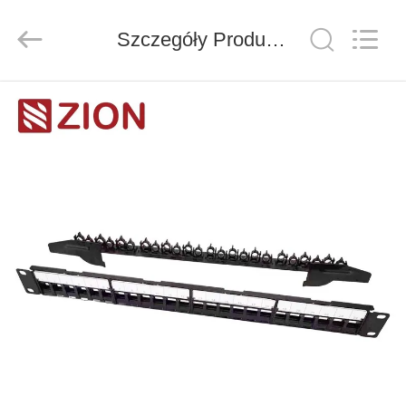
ZION
COMMUNICATION
CO.,
Szczegóły Produktu
LTD.
All
Rights
Reserved.
DOM
PRODUKTY
O
NAS
WYCIECZKA
PO
FABRYCE