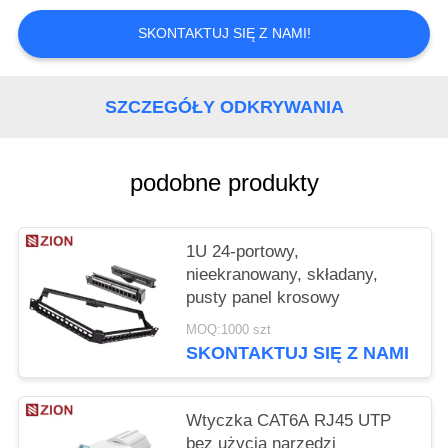
PRIVACY
SKONTAKTUJ SIĘ Z NAMI!
POLICY
SZCZEGÓŁY ODKRYWANIA
podobne produkty
1U 24-portowy,
nieekranowany, składany,
pusty panel krosowy
MOQ:1000 szt
SKONTAKTUJ SIĘ Z NAMI
Wtyczka CAT6A RJ45 UTP
bez użycia narzędzi