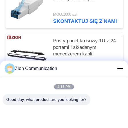
MOQ:1000 szt
SKONTAKTUJ SIĘ Z NAMI
Pusty panel krosowy 1U z 24
portami i składanym
menedżerem kabli
MOQ:1000 szt
Zion Communication
SKONTAKTUJ SIĘ Z NAMI
4:16 PM
popularne kategorie
Wszystko
Good day, what product are you looking for?
System Światłowodowy
Światłowód