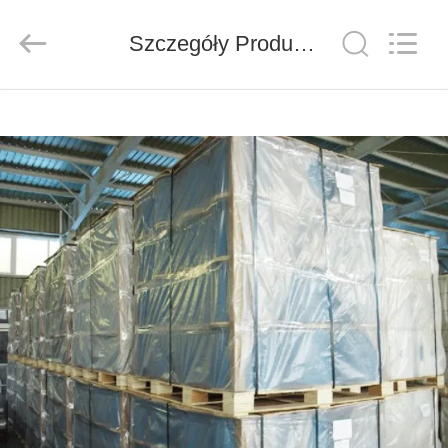
ZION
COMMUNICATION
CO.,
Szczegóły Produktu
LTD.
All
Rights
Reserved.
DOM
PRODUKTY
O
NAS
WYCIECZKA
PO
FABRYCE