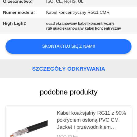
PRIVACY
Orzecznictwo:
ISO, CE, RoHS, UL
POLICY
Numer modelu:
Kabel koncentryczny RG11 CMR
High Light:
,
quad ekranowany kabel koncentryczny
rg6 quad ekranowany kabel koncentryczny
SKONTAKTUJ SIĘ Z NAMI!
SZCZEGÓŁY ODKRYWANIA
podobne produkty
Kabel koaksjalny RG11 z 90%
pokryciem osłoną PVC CM
Jacket i przewodnikiem
14AWG CCS dla systemów
MOQ:30 km