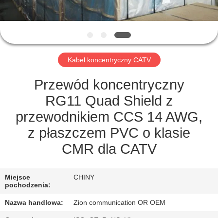
KONTROLA
JAKOŚCI
SKONTAKTUJ
Kabel koncentryczny CATV
SIĘ
Z
Przewód koncentryczny
NAMI
RG11 Quad Shield z
przewodnikiem CCS 14 AWG,
POPROSIĆ
z płaszczem PVC o klasie
O
CMR dla CATV
WYCENĘ
Miejsce
CHINY
pochodzenia:
SITEMAP
Nazwa handlowa:
Zion communication OR OEM