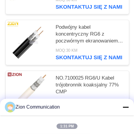
CATV
SKONTAKTUJ SIĘ Z NAMI
Podwójny kabel
koncentryczny RG6 z
poczwórnym ekranowaniem, z
przewodnikiem CCS 18 AWG
MOQ:30 KM
i klasą CMR dla systemów
SKONTAKTUJ SIĘ Z NAMI
CATV MATV
NO.7100025 RG6/U Kabel
trójobronnik koaksjalny 77%
CMP
MOQ:500
Zion Communication
SKONTAKTUJ SIĘ Z NAMI
1:31 PM
popularne kategorie
Wszystko