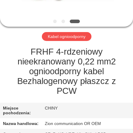
KONTROLA
JAKOŚCI
SKONTAKTUJ
Kabel ognioodporny
SIĘ
Z
FRHF 4-rdzeniowy
NAMI
nieekranowany 0,22 mm2
ognioodporny kabel
POPROSIĆ
Bezhalogenowy płaszcz z
O
PCW
WYCENĘ
Miejsce
CHINY
pochodzenia:
SITEMAP
Nazwa handlowa:
Zion communication OR OEM