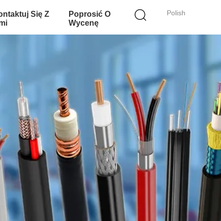
Polish
ntaktuj Się Z
Poprosić O
mi
Wycenę