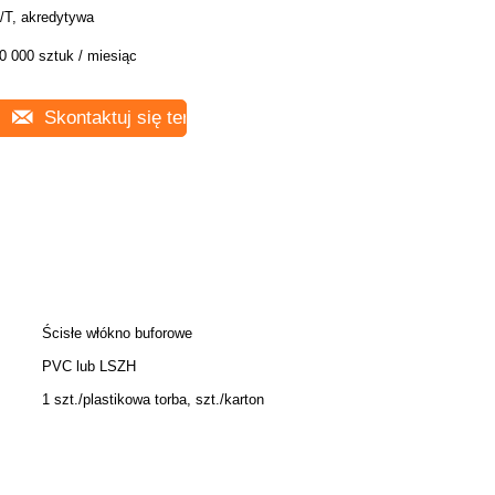
/T, akredytywa
0 000 sztuk / miesiąc
Skontaktuj się teraz
Ścisłe włókno buforowe
PVC lub LSZH
1 szt./plastikowa torba, szt./karton