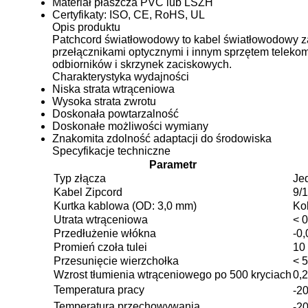
Materiał płaszcza PVC lub LSZH
Certyfikaty: ISO, CE, RoHS, UL
Opis produktu
Patchcord światłowodowy to kabel światłowodowy z
przełącznikami optycznymi i innym sprzętem teleko
odbiorników i skrzynek zaciskowych.
Charakterystyka wydajności
Niska strata wtrąceniowa
Wysoka strata zwrotu
Doskonała powtarzalność
Doskonałe możliwości wymiany
Znakomita zdolność adaptacji do środowiska
Specyfikacje techniczne
Parametr
Typ złącza
Je
Kabel Zipcord
9/
Kurtka kablowa (OD: 3,0 mm)
Kol
Utrata wtrąceniowa
< 
Przedłużenie włókna
-0
Promień czoła tulei
10
Przesunięcie wierzchołka
< 
Wzrost tłumienia wtrąceniowego po 500 kryciach
0,
Temperatura pracy
-2
Temperatura przechowywania
-2