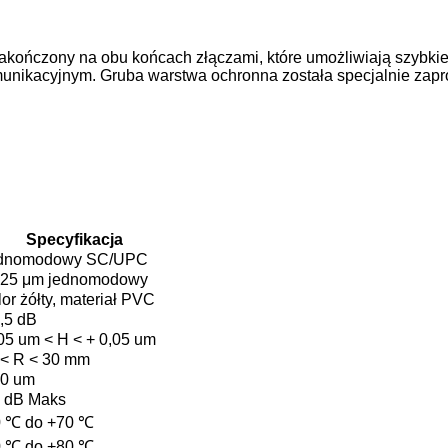
akończony na obu końcach złączami, które umożliwiają szybki
munikacyjnym. Gruba warstwa ochronna została specjalnie zapr
Specyfikacja
dnomodowy SC/UPC
125 μm jednomodowy
or żółty, materiał PVC
0,5 dB
,05 um < H < + 0,05 um
 < R < 30 mm
50 um
2 dB Maks
0 ℃ do +70 ℃
0 ℃ do +80 ℃