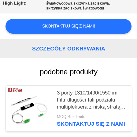
PRIVACY
High Light:
,
światłowodowa skrzynka zaciskowa
skrzynka zaciskowa światłowodu
POLICY
SKONTAKTUJ SIĘ Z NAMI!
SZCZEGÓŁY ODKRYWANIA
podobne produkty
3 porty 1310/1490/1550nm
Filtr długości fali podziału
multipleksera z niską stratą
wstawiania wysokiej izolacji
MOQ:Bez limitu
kanału i wolnej od epoksydu
SKONTAKTUJ SIĘ Z NAMI
ścieżki optycznej