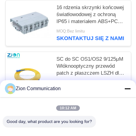
16 rdzenia skrzynki końcowej
światłowodowej z ochroną
IP65 i materiałem ABS+PC
dla bezpiecznego zarządzania
MOQ:Bez limitu
światłem
SKONTAKTUJ SIĘ Z NAMI
SC do SC OS1/OS2 9/125μM
Włóknooptyczny przewód
patch z płaszczem LSZH dla
łączności o wysokiej
MOQ:1000 szt
wydajności
Zion Communication
SKONTAKTUJ SIĘ Z NAMI
10:12 AM
popularne kategorie
Wszystko
Good day, what product are you looking for?
System Światłowodowy
Światłowód