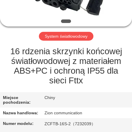
KONTROLA
JAKOŚCI
SKONTAKTUJ
System światłowodowy
SIĘ
Z
16 rdzenia skrzynki końcowej
NAMI
światłowodowej z materiałem
ABS+PC i ochroną IP55 dla
POPROSIĆ
sieci Fttx
O
WYCENĘ
Miejsce
Chiny
pochodzenia:
Nazwa handlowa:
Zion communication
SITEMAP
Numer modelu:
ZCFTB-16S-2（7232039）