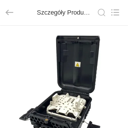
ZION
COMMUNICATION
CO.,
Szczegóły Produktu
LTD.
All
Rights
Reserved.
DOM
PRODUKTY
O
NAS
WYCIECZKA
PO
FABRYCE