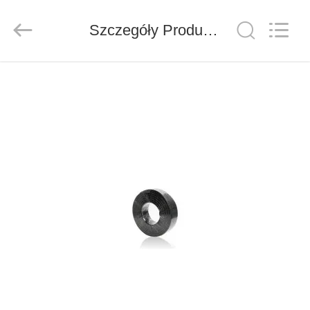
ZION
COMMUNICATION
CO.,
Szczegóły Produktu
LTD.
All
Rights
Reserved.
DOM
PRODUKTY
O
NAS
WYCIECZKA
PO
FABRYCE