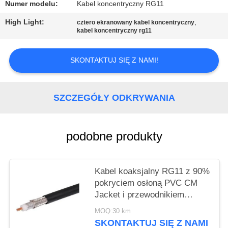
PRIVACY
Numer modelu:
Kabel koncentryczny RG11
POLICY
High Light:
,
cztero ekranowany kabel koncentryczny
kabel koncentryczny rg11
SKONTAKTUJ SIĘ Z NAMI!
SZCZEGÓŁY ODKRYWANIA
podobne produkty
Kabel koaksjalny RG11 z 90%
pokryciem osłoną PVC CM
Jacket i przewodnikiem
14AWG CCS dla systemów
MOQ:30 km
CATV
SKONTAKTUJ SIĘ Z NAMI