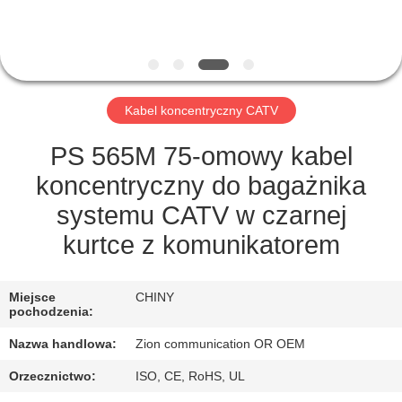
KONTROLA
JAKOŚCI
SKONTAKTUJ
Kabel koncentryczny CATV
SIĘ
Z
PS 565M 75-omowy kabel
NAMI
koncentryczny do bagażnika
systemu CATV w czarnej
POPROSIĆ
kurtce z komunikatorem
O
WYCENĘ
Miejsce
CHINY
pochodzenia:
Nazwa handlowa:
Zion communication OR OEM
SITEMAP
Orzecznictwo:
ISO, CE, RoHS, UL