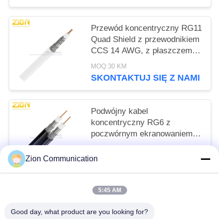
Przewód koncentryczny RG11
Quad Shield z przewodnikiem
CCS 14 AWG, z płaszczem
PVC o klasie CMR dla CATV
MOQ:30 KM
SKONTAKTUJ SIĘ Z NAMI
Podwójny kabel
koncentryczny RG6 z
poczwórnym ekranowaniem, z
przewodnikiem CCS 18 AWG
MOQ:30 KM
i klasą CMR dla systemów
Zion Communication
SKONTAKTUJ SIĘ Z NAMI
CATV MATV
5:45 AM
popularne kategorie
Wszystko
Good day, what product are you looking for?