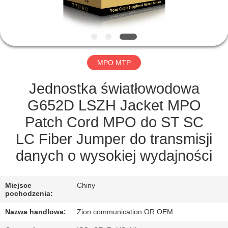
KONTROLA
JAKOŚCI
SKONTAKTUJ
MPO MTP
SIĘ
Z
Jednostka światłowodowa
NAMI
G652D LSZH Jacket MPO
Patch Cord MPO do ST SC
POPROSIĆ
LC Fiber Jumper do transmisji
O
danych o wysokiej wydajności
WYCENĘ
Miejsce
Chiny
pochodzenia:
SITEMAP
Nazwa handlowa:
Zion communication OR OEM