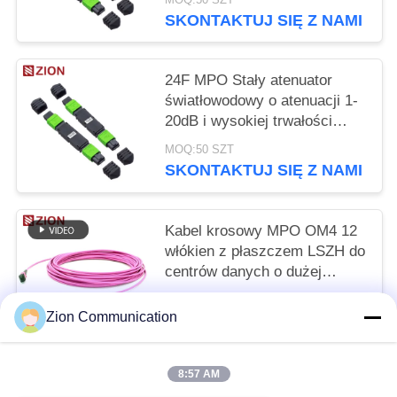
Wtrąceniową
SKONTAKTUJ SIĘ Z NAMI
24F MPO Stały atenuator
światłowodowy o atenuacji 1-
20dB i wysokiej trwałości
parzenia
MOQ:50 SZT
SKONTAKTUJ SIĘ Z NAMI
Kabel krosowy MPO OM4 12
włókien z płaszczem LSZH do
centrów danych o dużej
gęstości
MOQ:50 SZT
Zion Communication
SKONTAKTUJ SIĘ Z NAMI
8:57 AM
popularne kategorie
Wszystko