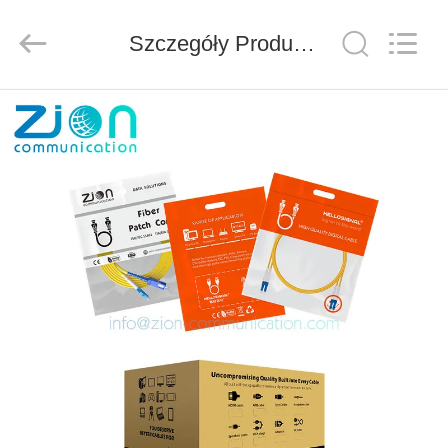
ZION
COMMUNICATION
CO.,
Szczegóły Produktu
LTD.
All
Rights
Reserved.
DOM
PRODUKTY
O
NAS
WYCIECZKA
PO
FABRYCE