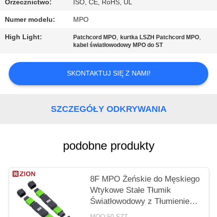
PRIVACY
Orzecznictwo:
ISO, CE, RoHS, UL
POLICY
Numer modelu:
MPO
High Light:
,
,
Patchcord MPO
kurtka LSZH Patchcord MPO
kabel światłowodowy MPO do ST
SKONTAKTUJ SIĘ Z NAMI!
SZCZEGÓŁY ODKRYWANIA
podobne produkty
8F MPO Żeńskie do Męskiego
Wtykowe Stałe Tłumik
Światłowodowy z Tłumieniem
1-20dB i Niską Stratą
MOQ:50 SZT