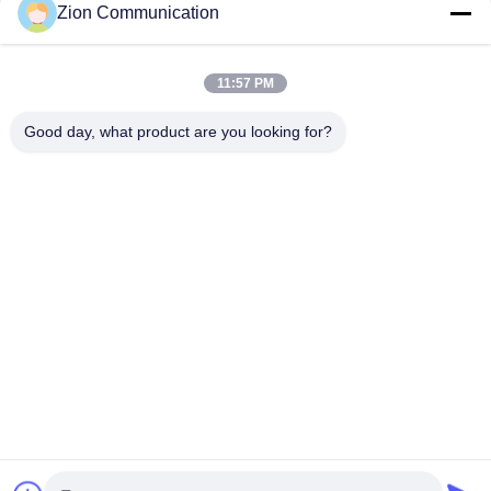
Zion Communication
popularne kategorie
Wszystko
11:57 PM
System Światłowodowy
Światłowód
Good day, what product are you looking for?
Okablowanie Strukturalne Miedzi
Kabel Koncentryczny 50 Ohm
Kabel Koncentryczny CCTV
Kabel Koncentryczny CATV
Transceivery Światłowodowe
Szafka I Stojak
Subskrybować