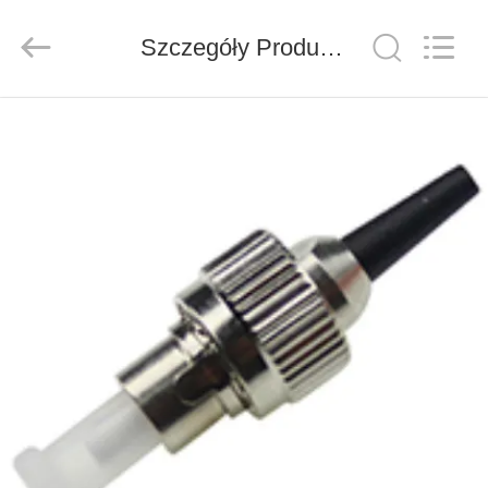
ZION
COMMUNICATION
CO.,
Szczegóły Produktu
LTD.
All
Rights
Reserved.
DOM
PRODUKTY
O
NAS
WYCIECZKA
PO
FABRYCE