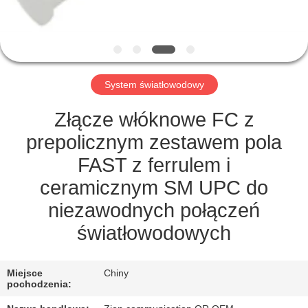
KONTROLA
JAKOŚCI
SKONTAKTUJ
System światłowodowy
SIĘ
Z
Złącze włóknowe FC z
NAMI
prepolicznym zestawem pola
FAST z ferrulem i
POPROSIĆ
ceramicznym SM UPC do
O
niezawodnych połączeń
WYCENĘ
światłowodowych
SITEMAP
Miejsce
Chiny
pochodzenia: