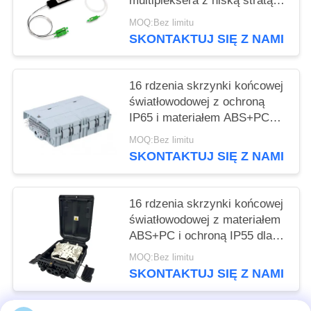
multipleksera z niską stratą
wstawiania wysokiej izolacji
MOQ:Bez limitu
kanału i wolnej od epoksydu
SKONTAKTUJ SIĘ Z NAMI
ścieżki optycznej
16 rdzenia skrzynki końcowej
światłowodowej z ochroną
IP65 i materiałem ABS+PC
dla bezpiecznego zarządzania
MOQ:Bez limitu
światłem
SKONTAKTUJ SIĘ Z NAMI
16 rdzenia skrzynki końcowej
światłowodowej z materiałem
ABS+PC i ochroną IP55 dla
sieci Fttx
MOQ:Bez limitu
SKONTAKTUJ SIĘ Z NAMI