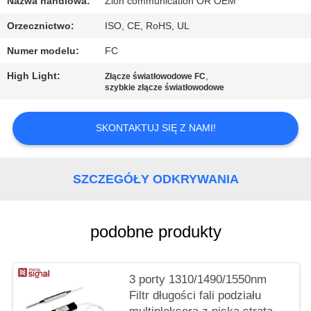
Nazwa handlowa:
Zion communication OR OEM
PRIVACY
POLICY
Orzecznictwo:
ISO, CE, RoHS, UL
Numer modelu:
FC
High Light:
,
Złącze światłowodowe FC
szybkie złącze światłowodowe
SKONTAKTUJ SIĘ Z NAMI!
SZCZEGÓŁY ODKRYWANIA
podobne produkty
3 porty 1310/1490/1550nm
Filtr długości fali podziału