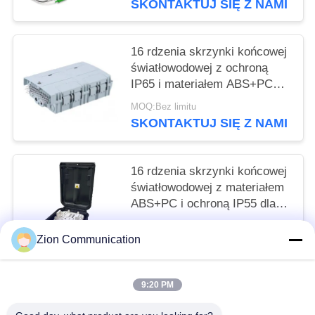
SKONTAKTUJ SIĘ Z NAMI
ścieżki optycznej
16 rdzenia skrzynki końcowej
światłowodowej z ochroną
IP65 i materiałem ABS+PC
dla bezpiecznego zarządzania
MOQ:Bez limitu
światłem
SKONTAKTUJ SIĘ Z NAMI
16 rdzenia skrzynki końcowej
światłowodowej z materiałem
ABS+PC i ochroną IP55 dla
sieci Fttx
MOQ:Bez limitu
Zion Communication
SKONTAKTUJ SIĘ Z NAMI
9:20 PM
popularne kategorie
Wszystko