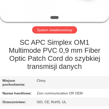
KONTROLA
JAKOŚCI
SKONTAKTUJ
System światłowodowy
SIĘ
Z
SC APC Simplex OM1
NAMI
Multimode PVC 0,9 mm Fiber
Optic Patch Cord do szybkiej
POPROSIĆ
transmisji danych
O
WYCENĘ
Miejsce
Chiny
pochodzenia:
Nazwa handlowa:
Zion communication OR OEM
SITEMAP
Orzecznictwo:
ISO, CE, RoHS, UL