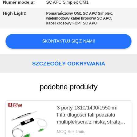
PRIVACY
Numer modelu:
SC APC Simplex OM1
POLICY
High Light:
,
Pomarańczowy OM1 SC APC Simplex
,
wielomodowy kabel krosowy SC APC
kabel krosowy FOPT SC APC
SKONTAKTUJ SIĘ Z NAMI!
SZCZEGÓŁY ODKRYWANIA
podobne produkty
3 porty 1310/1490/1550nm
Filtr długości fali podziału
multipleksera z niską stratą
wstawiania wysokiej izolacji
MOQ:Bez limitu
kanału i wolnej od epoksydu