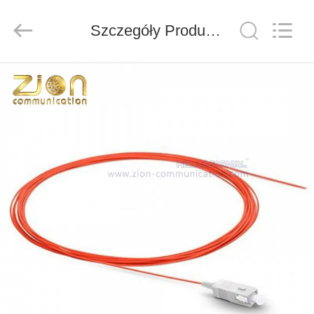
ZION
COMMUNICATION
CO.,
Szczegóły Produktu
LTD.
All
Rights
Reserved.
DOM
PRODUKTY
O
NAS
WYCIECZKA
PO
FABRYCE