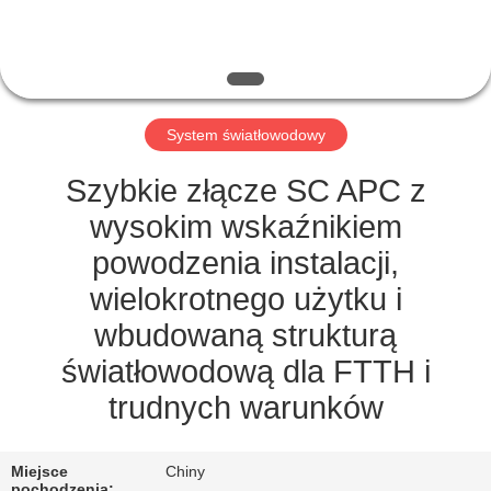
KONTROLA
JAKOŚCI
SKONTAKTUJ
System światłowodowy
SIĘ
Z
Szybkie złącze SC APC z
NAMI
wysokim wskaźnikiem
powodzenia instalacji,
POPROSIĆ
wielokrotnego użytku i
O
wbudowaną strukturą
WYCENĘ
światłowodową dla FTTH i
trudnych warunków
SITEMAP
Miejsce
Chiny
pochodzenia: