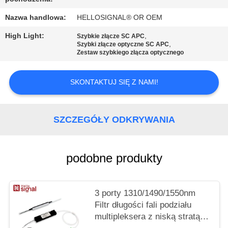
PRIVACY
Nazwa handlowa:
HELLOSIGNAL® OR OEM
POLICY
High Light:
,
Szybkie złącze SC APC
,
Szybki złącze optyczne SC APC
Zestaw szybkiego złącza optycznego
SKONTAKTUJ SIĘ Z NAMI!
SZCZEGÓŁY ODKRYWANIA
podobne produkty
3 porty 1310/1490/1550nm
Filtr długości fali podziału
multipleksera z niską stratą