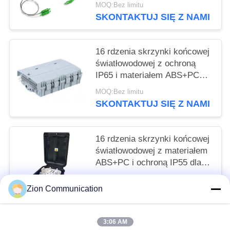
wstawiania wysokiej izolacji
MOQ:Bez limitu
kanału i wolnej od epoksydu
SKONTAKTUJ SIĘ Z NAMI
ścieżki optycznej
16 rdzenia skrzynki końcowej
światłowodowej z ochroną
IP65 i materiałem ABS+PC
dla bezpiecznego zarządzania
MOQ:Bez limitu
światłem
SKONTAKTUJ SIĘ Z NAMI
16 rdzenia skrzynki końcowej
światłowodowej z materiałem
ABS+PC i ochroną IP55 dla
sieci Fttx
MOQ:Bez limitu
Zion Communication
SKONTAKTUJ SIĘ Z NAMI
3:06 AM