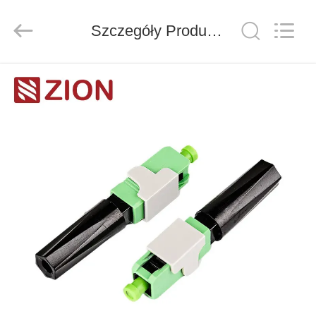
ZION
COMMUNICATION
CO.,
Szczegóły Produktu
LTD.
All
Rights
Reserved.
DOM
PRODUKTY
O
NAS
WYCIECZKA
PO
FABRYCE