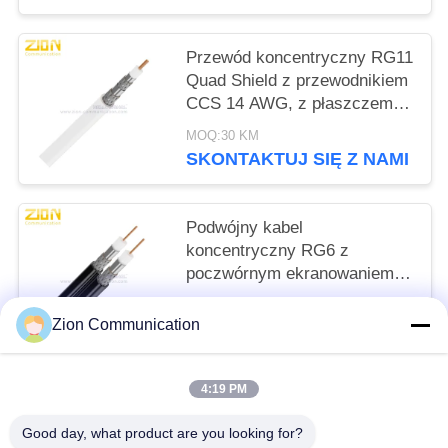
Przewód koncentryczny RG11
Quad Shield z przewodnikiem
CCS 14 AWG, z płaszczem
PVC o klasie CMR dla CATV
MOQ:30 KM
SKONTAKTUJ SIĘ Z NAMI
Podwójny kabel
koncentryczny RG6 z
poczwórnym ekranowaniem, z
przewodnikiem CCS 18 AWG
MOQ:30 KM
i klasą CMR dla systemów
Zion Communication
SKONTAKTUJ SIĘ Z NAMI
CATV MATV
4:19 PM
popularne kategorie
Wszystko
Good day, what product are you looking for?