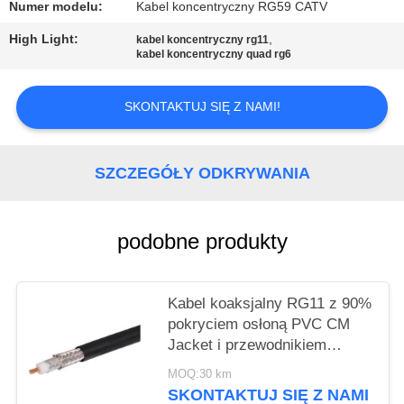
PRIVACY
Numer modelu:
Kabel koncentryczny RG59 CATV
POLICY
High Light:
,
kabel koncentryczny rg11
kabel koncentryczny quad rg6
SKONTAKTUJ SIĘ Z NAMI!
SZCZEGÓŁY ODKRYWANIA
podobne produkty
Kabel koaksjalny RG11 z 90%
pokryciem osłoną PVC CM
Jacket i przewodnikiem
14AWG CCS dla systemów
MOQ:30 km
CATV
SKONTAKTUJ SIĘ Z NAMI