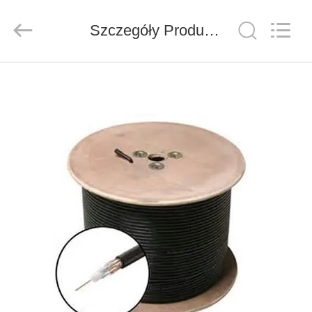
ZION
COMMUNICATION
CO.,
Szczegóły Produktu
LTD.
All
Rights
Reserved.
DOM
PRODUKTY
O
NAS
WYCIECZKA
PO
FABRYCE