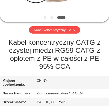
KONTROLA
JAKOŚCI
SKONTAKTUJ
Kabel koncentryczny CATV
SIĘ
Z
Kabel koncentryczny CATG z
NAMI
czystej miedzi RG59 CATG z
oplotem z PE w całości z PE
POPROSIĆ
95% CCA
O
WYCENĘ
Miejsce
CHINY
pochodzenia:
Nazwa handlowa:
Zion communication OR OEM
SITEMAP
Orzecznictwo:
ISO, UL, CE, RoHS