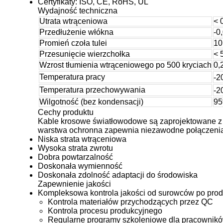
Certyfikaty: ISO, CE, RoHS, UL
Wydajność techniczna
Utrata wtrąceniowa
< 
Przedłużenie włókna
-0
Promień czoła tulei
10
Przesunięcie wierzchołka
< 
Wzrost tłumienia wtrąceniowego po 500 kryciach
0,
Temperatura pracy
-2
Temperatura przechowywania
-2
Wilgotność (bez kondensacji)
95
Cechy produktu
Kable krosowe światłowodowe są zaprojektowane z 
warstwa ochronna zapewnia niezawodne połączenia 
Niska strata wtrąceniowa
Wysoka strata zwrotu
Dobra powtarzalność
Doskonała wymienność
Doskonała zdolność adaptacji do środowiska
Zapewnienie jakości
Kompleksowa kontrola jakości od surowców po pro
Kontrola materiałów przychodzących przez QC
Kontrola procesu produkcyjnego
Regularne programy szkoleniowe dla pracownik