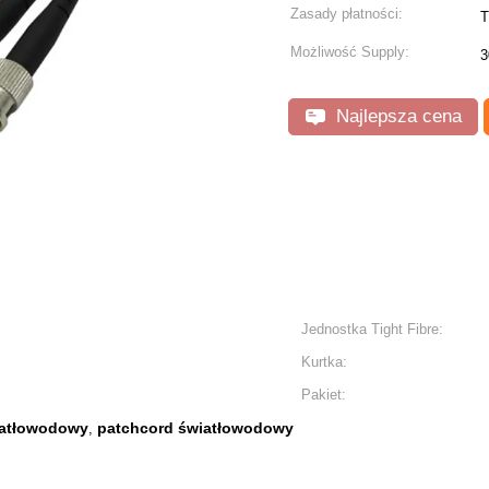
Zasady płatności:
T
Możliwość Supply:
3
Najlepsza cena
Jednostka Tight Fibre:
Kurtka:
Pakiet:
iatłowodowy
patchcord światłowodowy
,