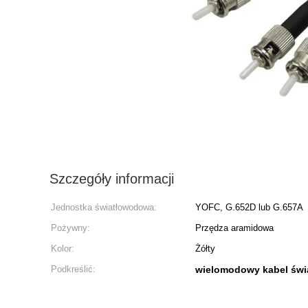
Szczegóły informacji
Jednostka światłowodowa:
YOFC, G.652D lub G.657A
Pożywny:
Przędza aramidowa
Kolor:
Żółty
Podkreślić:
wielomodowy kabel św