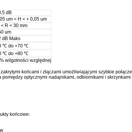
0,5 dB
,05 um < H < + 0,05 um
 < R < 30 mm
50 um
2 dB Maks
0 ℃ do +70 ℃
0 ℃ do +80 ℃
% wilgotności względnej
zakrytymi końcami i złączami umożliwiającymi szybkie połącz
pomiędzy optycznymi nadajnikami, odbiornikami i skrzynkami
dukty końcowe:
ów