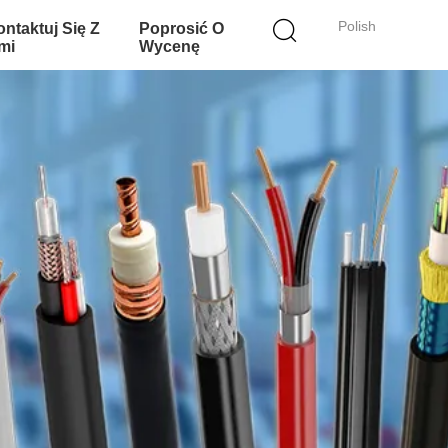
Polish
ntaktuj Się Z
Poprosić O
mi
Wycenę