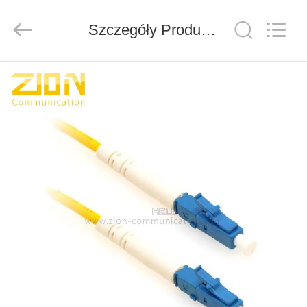
ZION
COMMUNICATION
CO.,
Szczegóły Produktu
LTD.
All
Rights
Reserved.
DOM
PRODUKTY
O
NAS
WYCIECZKA
PO
FABRYCE