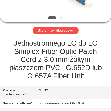
KONTROLA
JAKOŚCI
SKONTAKTUJ
System światłowodowy
SIĘ
Z
Jednostronnego LC do LC
NAMI
Simplex Fiber Optic Patch
Cord z 3,0 mm żółtym
POPROSIĆ
płaszczem PVC i G.652D lub
O
G.657A Fiber Unit
WYCENĘ
Miejsce
CHINY
pochodzenia:
SITEMAP
Nazwa handlowa:
Zion communication OR OEM