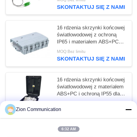
kanału i wolnej od epoksydu
SKONTAKTUJ SIĘ Z NAMI
ścieżki optycznej
16 rdzenia skrzynki końcowej
światłowodowej z ochroną
IP65 i materiałem ABS+PC
dla bezpiecznego zarządzania
MOQ:Bez limitu
światłem
SKONTAKTUJ SIĘ Z NAMI
16 rdzenia skrzynki końcowej
światłowodowej z materiałem
ABS+PC i ochroną IP55 dla
sieci Fttx
MOQ:Bez limitu
Zion Communication
SKONTAKTUJ SIĘ Z NAMI
6:32 AM
popularne kategorie
Wszystko