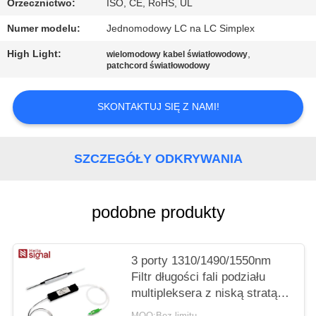
PRIVACY
Orzecznictwo:
ISO, CE, RoHS, UL
POLICY
Numer modelu:
Jednomodowy LC na LC Simplex
High Light:
,
wielomodowy kabel światłowodowy
patchcord światłowodowy
SKONTAKTUJ SIĘ Z NAMI!
SZCZEGÓŁY ODKRYWANIA
podobne produkty
3 porty 1310/1490/1550nm
Filtr długości fali podziału
multipleksera z niską stratą
wstawiania wysokiej izolacji
MOQ:Bez limitu