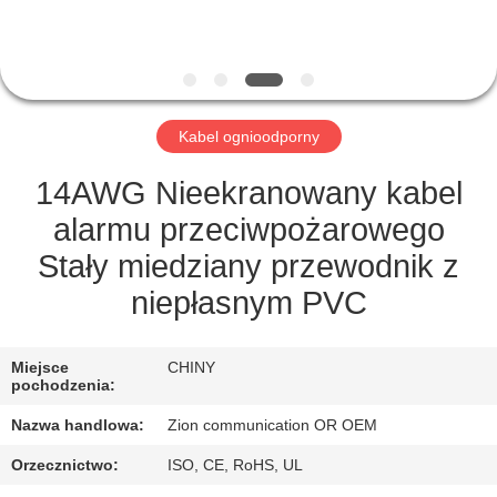
KONTROLA
JAKOŚCI
SKONTAKTUJ
Kabel ognioodporny
SIĘ
Z
14AWG Nieekranowany kabel
NAMI
alarmu przeciwpożarowego
Stały miedziany przewodnik z
POPROSIĆ
niepłasnym PVC
O
WYCENĘ
Miejsce
CHINY
pochodzenia:
Nazwa handlowa:
Zion communication OR OEM
SITEMAP
Orzecznictwo:
ISO, CE, RoHS, UL