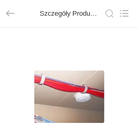
ZION
COMMUNICATION
CO.,
Szczegóły Produktu
LTD.
All
Rights
Reserved.
DOM
PRODUKTY
O
NAS
WYCIECZKA
PO
FABRYCE