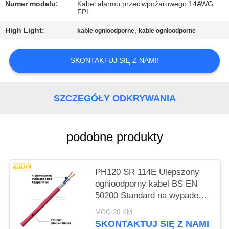
PRIVACY
Numer modelu:
Kabel alarmu przeciwpożarowego 14AWG
FPL
POLICY
High Light:
,
kable ognioodporne
kable ognioodporne
SKONTAKTUJ SIĘ Z NAMI!
SZCZEGÓŁY ODKRYWANIA
podobne produkty
PH120 SR 114E Ulepszony
ognioodporny kabel BS EN
50200 Standard na wypadek
awarii
MOQ:20 KM
SKONTAKTUJ SIĘ Z NAMI