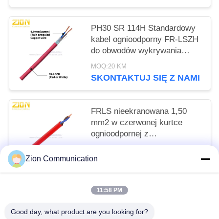
PH30 SR 114H Standardowy
kabel ognioodporny FR-LSZH
do obwodów wykrywania
pożaru
MOQ:20 KM
SKONTAKTUJ SIĘ Z NAMI
FRLS nieekranowana 1,50
mm2 w czerwonej kurtce
ognioodpornej z
przewodnikiem z czystej
MOQ:20 KM
miedzi
Zion Communication
SKONTAKTUJ SIĘ Z NAMI
11:58 PM
popularne kategorie
Wszystko
Good day, what product are you looking for?