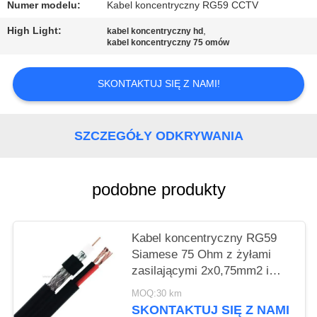
PRIVACY
Numer modelu:
Kabel koncentryczny RG59 CCTV
POLICY
High Light:
,
kabel koncentryczny hd
kabel koncentryczny 75 omów
SKONTAKTUJ SIĘ Z NAMI!
SZCZEGÓŁY ODKRYWANIA
podobne produkty
Kabel koncentryczny RG59
Siamese 75 Ohm z żyłami
zasilającymi 2x0,75mm2 i
oplotem ekranującym BC 95%
MOQ:30 km
do CCTV
SKONTAKTUJ SIĘ Z NAMI