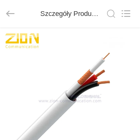
ZION
COMMUNICATION
CO.,
Szczegóły Produktu
LTD.
All
Rights
Reserved.
DOM
PRODUKTY
O
NAS
WYCIECZKA
PO
FABRYCE