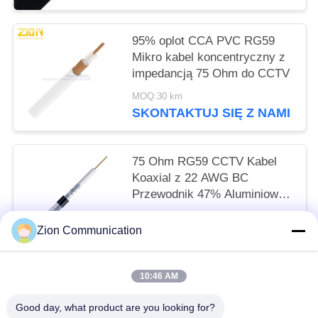
95% oplot CCA PVC RG59
Mikro kabel koncentryczny z
impedancją 75 Ohm do CCTV
MOQ:30 km
SKONTAKTUJ SIĘ Z NAMI
75 Ohm RG59 CCTV Kabel
Koaxial z 22 AWG BC
Przewodnik 47% Aluminiowy
Tarcza i PVC CM Jacket
MOQ:30 km
Zion Communication
SKONTAKTUJ SIĘ Z NAMI
10:46 AM
popularne kategorie
Wszystko
Good day, what product are you looking for?