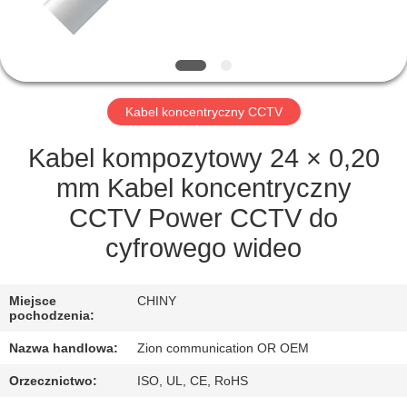
KONTROLA
JAKOŚCI
SKONTAKTUJ
Kabel koncentryczny CCTV
SIĘ
Z
Kabel kompozytowy 24 × 0,20
NAMI
mm Kabel koncentryczny
CCTV Power CCTV do
POPROSIĆ
cyfrowego wideo
O
WYCENĘ
Miejsce
CHINY
pochodzenia:
Nazwa handlowa:
Zion communication OR OEM
SITEMAP
Orzecznictwo:
ISO, UL, CE, RoHS