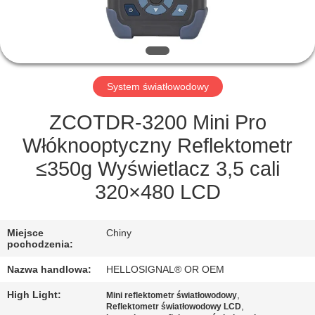
KONTROLA
JAKOŚCI
SKONTAKTUJ
System światłowodowy
SIĘ
Z
ZCOTDR-3200 Mini Pro
NAMI
Włóknooptyczny Reflektometr
≤350g Wyświetlacz 3,5 cali
POPROSIĆ
320×480 LCD
O
WYCENĘ
Miejsce
Chiny
pochodzenia:
Nazwa handlowa:
HELLOSIGNAL® OR OEM
SITEMAP
High Light:
,
Mini reflektometr światłowodowy
,
Reflektometr światłowodowy LCD