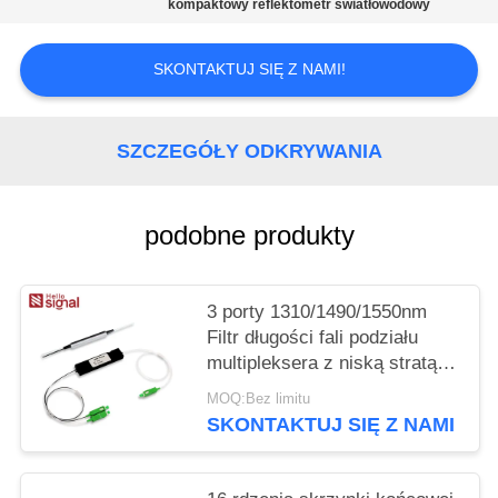
PRIVACY
kompaktowy reflektometr światłowodowy
POLICY
SKONTAKTUJ SIĘ Z NAMI!
SZCZEGÓŁY ODKRYWANIA
podobne produkty
3 porty 1310/1490/1550nm
Filtr długości fali podziału
multipleksera z niską stratą
wstawiania wysokiej izolacji
MOQ:Bez limitu
kanału i wolnej od epoksydu
SKONTAKTUJ SIĘ Z NAMI
ścieżki optycznej