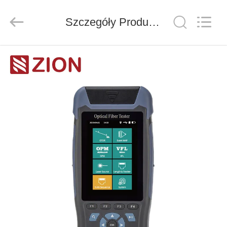
ZION
COMMUNICATION
CO.,
Szczegóły Produktu
LTD.
All
Rights
Reserved.
DOM
PRODUKTY
O
NAS
WYCIECZKA
PO
FABRYCE