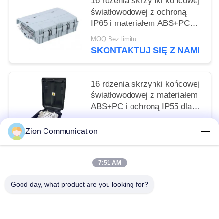
16 rdzenia skrzynki końcowej
światłowodowej z ochroną
IP65 i materiałem ABS+PC
dla bezpiecznego zarządzania
MOQ:Bez limitu
światłem
SKONTAKTUJ SIĘ Z NAMI
16 rdzenia skrzynki końcowej
światłowodowej z materiałem
ABS+PC i ochroną IP55 dla
sieci Fttx
MOQ:Bez limitu
Zion Communication
SKONTAKTUJ SIĘ Z NAMI
7:51 AM
popularne kategorie
Wszystko
Good day, what product are you looking for?
System Światłowodowy
Światłowód