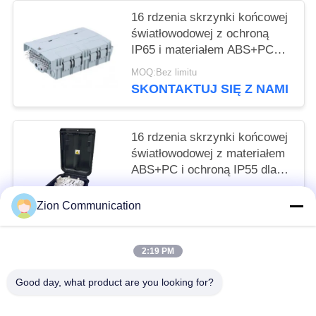
16 rdzenia skrzynki końcowej
światłowodowej z ochroną
IP65 i materiałem ABS+PC
dla bezpiecznego zarządzania
MOQ:Bez limitu
światłem
SKONTAKTUJ SIĘ Z NAMI
16 rdzenia skrzynki końcowej
światłowodowej z materiałem
ABS+PC i ochroną IP55 dla
sieci Fttx
MOQ:Bez limitu
Zion Communication
SKONTAKTUJ SIĘ Z NAMI
2:19 PM
popularne kategorie
Wszystko
Good day, what product are you looking for?
System Światłowodowy
Światłowód