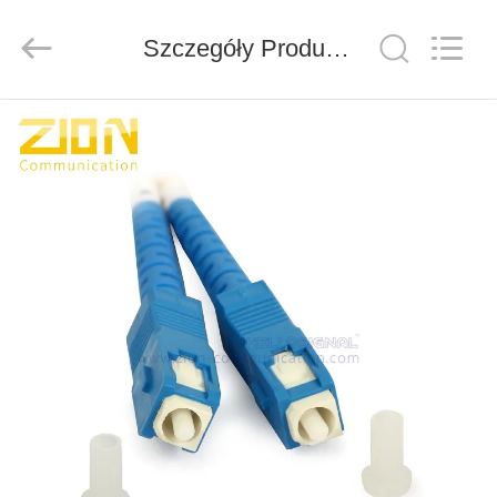
ZION
COMMUNICATION
CO.,
Szczegóły Produktu
LTD.
All
Rights
Reserved.
DOM
PRODUKTY
O
NAS
WYCIECZKA
PO
FABRYCE