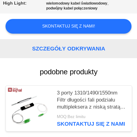
PRIVACY
High Light:
,
wielomodowy kabel światłowodowy
podwójny kabel połączeniowy
POLICY
SKONTAKTUJ SIĘ Z NAMI!
SZCZEGÓŁY ODKRYWANIA
podobne produkty
3 porty 1310/1490/1550nm
Filtr długości fali podziału
multipleksera z niską stratą
wstawiania wysokiej izolacji
MOQ:Bez limitu
kanału i wolnej od epoksydu
SKONTAKTUJ SIĘ Z NAMI
ścieżki optycznej