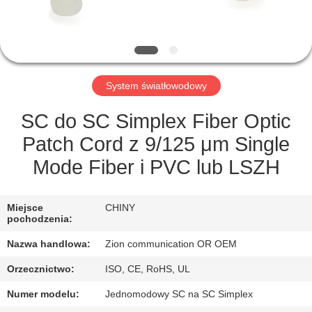
KONTROLA
JAKOŚCI
SKONTAKTUJ
System światłowodowy
SIĘ
Z
SC do SC Simplex Fiber Optic
NAMI
Patch Cord z 9/125 μm Single
Mode Fiber i PVC lub LSZH
POPROSIĆ
O
Miejsce
CHINY
pochodzenia:
WYCENĘ
Nazwa handlowa:
Zion communication OR OEM
Orzecznictwo:
ISO, CE, RoHS, UL
SITEMAP
Numer modelu:
Jednomodowy SC na SC Simplex